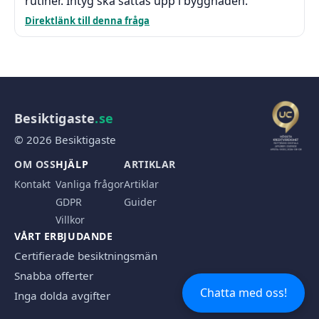
rutiner. Intyg ska sättas upp i byggnaden.
Direktlänk till denna fråga
Besiktigaste
.se
© 2026 Besiktigaste
OM OSS
HJÄLP
ARTIKLAR
Kontakt
Vanliga frågor
Artiklar
GDPR
Guider
Villkor
VÅRT ERBJUDANDE
Certifierade besiktningsmän
Snabba offerter
Chatta med oss!
Inga dolda avgifter