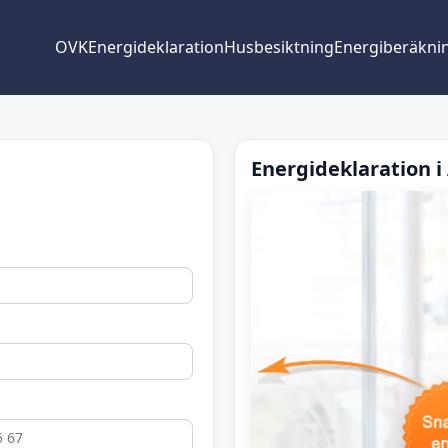
OVK
Energideklaration
Husbesiktning
Energiberäkni
Energideklaration i