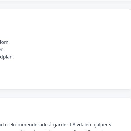
edom.
r.
idplan.
ch rekommenderade åtgärder. I Älvdalen hjälper vi