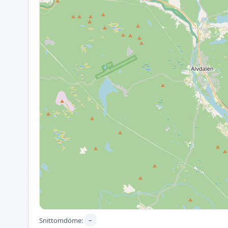
–
Snittomdöme: