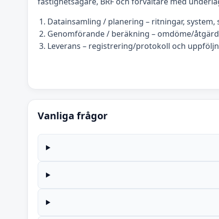
fastighetsägare, BRF och förvaltare med underla
Datainsamling / planering – ritningar, system, s
Genomförande / beräkning – omdöme/åtgärds
Leverans – registrering/protokoll och uppföljn
Vanliga frågor