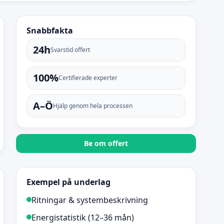
Snabbfakta
24h
Svarstid offert
100%
Certifierade experter
A–Ö
Hjälp genom hela processen
Be om offert
Exempel på underlag
Ritningar & systembeskrivning
Energistatistik (12–36 mån)