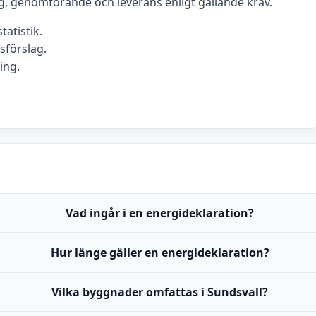
g, genomförande och leverans enligt gällande krav.
tatistik.
förslag.
ing.
Vad ingår i en energideklaration?
Hur länge gäller en energideklaration?
Vilka byggnader omfattas i Sundsvall?