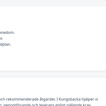
ännedom.
r.
idplan.
och rekommenderade åtgärder. I Kungsbacka hjälper vi
g, genomförande och leverans enligt gällande krav.