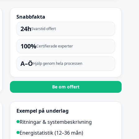
Snabbfakta
24h
Svarstid offert
100%
Certifierade experter
A–Ö
Hjälp genom hela processen
Be om offert
Exempel på underlag
Ritningar & systembeskrivning
Energistatistik (12–36 mån)