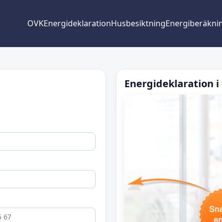
OVK
Energideklaration
Husbesiktning
Energiberäkni
Energideklaration 