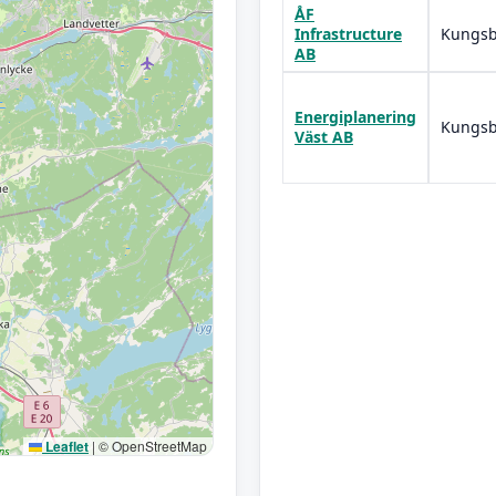
ÅF
Infrastructure
Kungsb
AB
Energiplanering
Kungsb
Väst AB
Leaflet
|
© OpenStreetMap