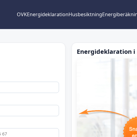
OVK
Energideklaration
Husbesiktning
Energiberäkni
Energideklaration 