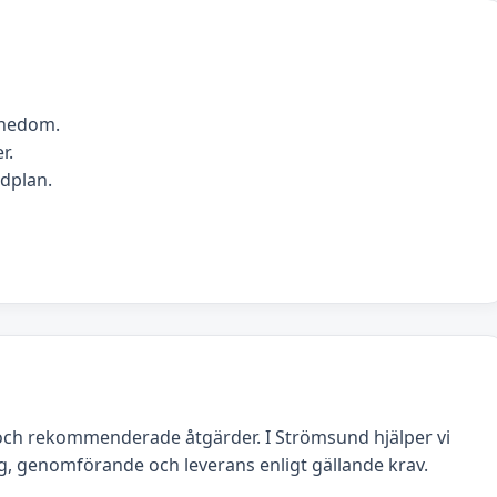
nnedom.
r.
idplan.
och rekommenderade åtgärder. I Strömsund hjälper vi
g, genomförande och leverans enligt gällande krav.