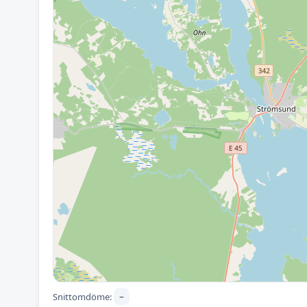
–
Snittomdöme: