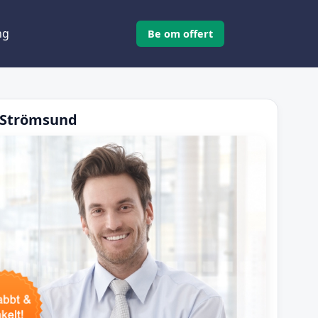
ng
Be om offert
i Strömsund