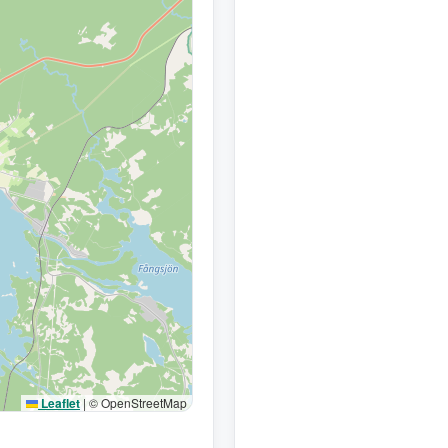
Leaflet
|
© OpenStreetMap