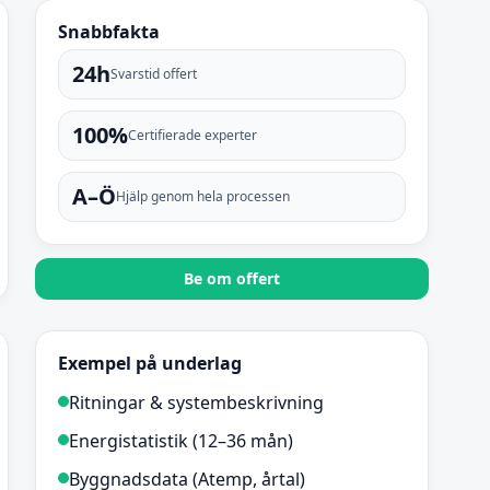
Snabbfakta
24h
Svarstid offert
100%
Certifierade experter
A–Ö
Hjälp genom hela processen
Be om offert
Exempel på underlag
Ritningar & systembeskrivning
Energistatistik (12–36 mån)
Byggnadsdata (Atemp, årtal)