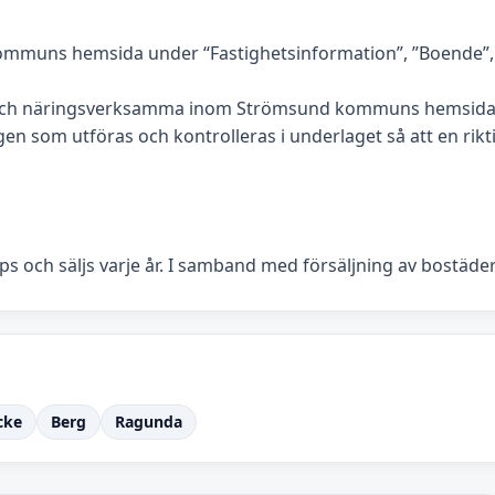
mmuns hemsida under “Fastighetsinformation”, ”Boende”, “L
 och näringsverksamma inom Strömsund kommuns hemsida. 
n som utföras och kontrolleras i underlaget så att en riktig
s och säljs varje år. I samband med försäljning av bostäde
cke
Berg
Ragunda