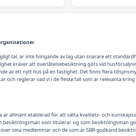
rganisationer
agligt tal, är inte tvingande av lag utan snarare ett standa
ghet kräver att överlåtelsebesiktning görs vid husförsäljni
nde av ett nytt hus på en fastighet. Det finns flera tillsyn
 reglerar vad vi i de flesta fall som är relevanta kring
 är allmänt etablerad för att sätta kvalitets- och kunskap
En besiktningsman som titulerar sig som besiktningsman g
er över sina medlemmar och de som är SBR-godkänd besikt