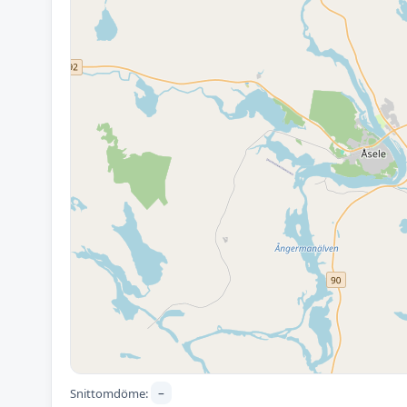
–
Snittomdöme: