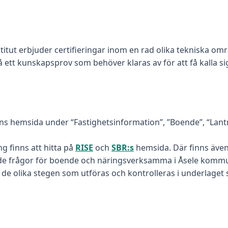
stitut erbjuder certifieringar inom en rad olika tekniska om
tt kunskapsprov som behöver klaras av för att få kalla sig
s hemsida under “Fastighetsinformation”, ”Boende”, “Lantmä
g finns att hitta på
RISE
och
SBR:s
hemsida. Där finns även
rade frågor för boende och näringsverksamma i Åsele komm
e olika stegen som utföras och kontrolleras i underlaget så 