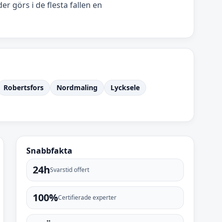
r görs i de flesta fallen en
Robertsfors
Nordmaling
Lycksele
Snabbfakta
24h
Svarstid offert
100%
Certifierade experter