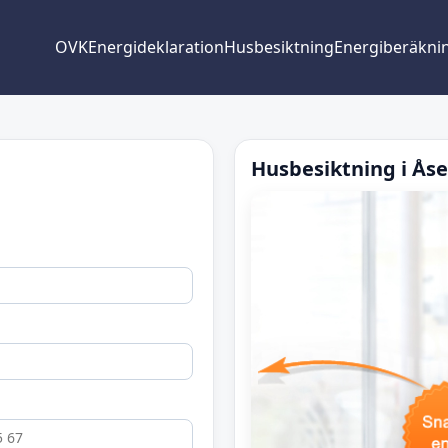
OVK
Energideklaration
Husbesiktning
Energiberäkni
Husbesiktning i Åse