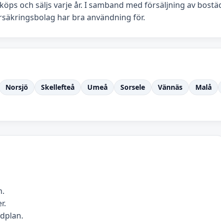
öps och säljs varje år. I samband med försäljning av bostäde
örsäkringsbolag har bra användning för.
Norsjö
Skellefteå
Umeå
Sorsele
Vännäs
Malå
m.
r.
idplan.