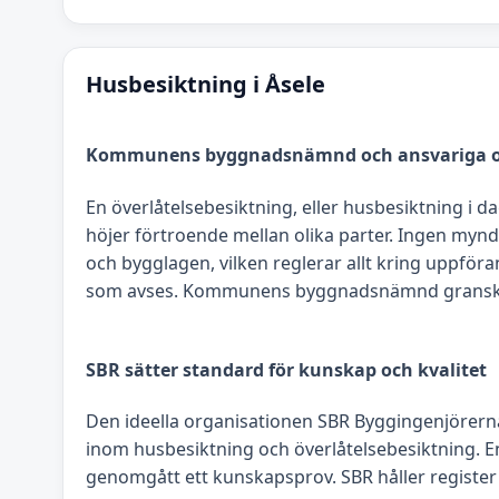
Husbesiktning i Åsele
Kommunens byggnadsnämnd och ansvariga o
En överlåtelsebesiktning, eller husbesiktning i d
höjer förtroende mellan olika parter. Ingen myndi
och bygglagen, vilken reglerar allt kring uppföra
som avses. Kommunens byggnadsnämnd granskar och
SBR sätter standard för kunskap och kvalitet
Den ideella organisationen SBR Byggingenjörerna
inom husbesiktning och överlåtelsebesiktning. 
genomgått ett kunskapsprov. SBR håller regist