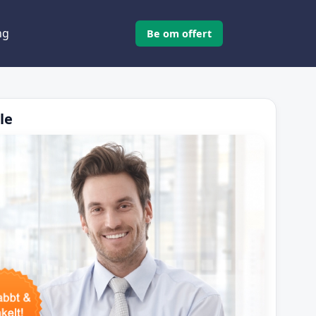
ng
Be om offert
le