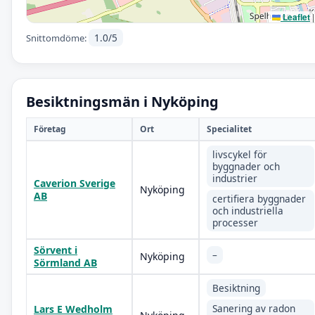
Leaflet
|
1.0/5
Snittomdöme:
Besiktningsmän i Nyköping
Företag
Ort
Specialitet
livscykel för
byggnader och
industrier
Caverion Sverige
Nyköping
AB
certifiera byggnader
och industriella
processer
Sörvent i
–
Nyköping
Sörmland AB
Besiktning
Sanering av radon
Lars E Wedholm