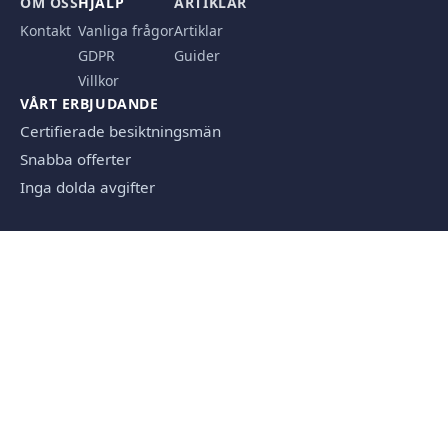
OM OSS
HJÄLP
ARTIKLAR
Kontakt
Vanliga frågor
Artiklar
GDPR
Guider
Villkor
VÅRT ERBJUDANDE
Certifierade besiktningsmän
Snabba offerter
Inga dolda avgifter