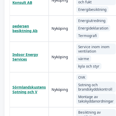
Nyköping
och fukt
Konsult AB
Energibesiktning
Energiutredning
pedersen
Energideklaration
Nyköping
besiktning Ab
Termografi
Service inom inom
ventilation
Indoor Energy
Nyköping
värme
Services
kyla och styr
OVK
Sotning och
Sörmlandskustens
brandskyddskontroll
Nyköping
Sotning och V
Montage av
takskyddanordningar
Besiktning av