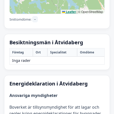
Leaflet
|
© OpenStreetMap
–
Snittomdöme:
Besiktningsmän i Åtvidaberg
Företag
Ort
Specialitet
Omdöme
Inga rader
Energideklaration i Åtvidaberg
Ansvariga myndigheter
Boverket är tillsynsmyndighet för att lagar och
regler kring energideklarationer för byggnader