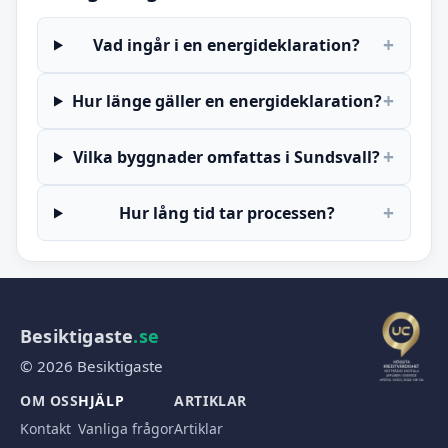
+
Vad ingår i en energideklaration?
+
Hur länge gäller en energideklaration?
+
Vilka byggnader omfattas i Sundsvall?
+
Hur lång tid tar processen?
Besiktigaste
.se
© 2026 Besiktigaste
OM OSS
HJÄLP
ARTIKLAR
Kontakt
Vanliga frågor
Artiklar