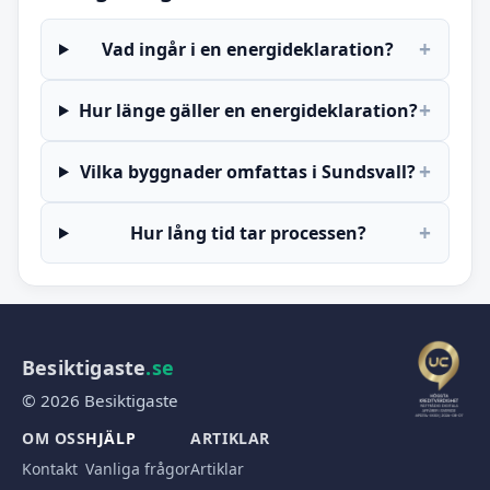
+
Vad ingår i en energideklaration?
+
Hur länge gäller en energideklaration?
+
Vilka byggnader omfattas i Sundsvall?
+
Hur lång tid tar processen?
Besiktigaste
.se
© 2026 Besiktigaste
OM OSS
HJÄLP
ARTIKLAR
Kontakt
Vanliga frågor
Artiklar