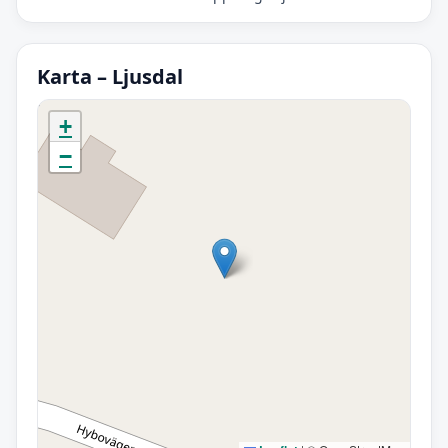
Karta – Ljusdal
Initierar karta…
+
−