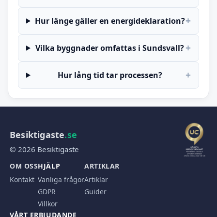
+
Hur länge gäller en energideklaration?
+
Vilka byggnader omfattas i Sundsvall?
+
Hur lång tid tar processen?
Besiktigaste
.se
© 2026 Besiktigaste
OM OSS
HJÄLP
ARTIKLAR
Kontakt
Vanliga frågor
Artiklar
GDPR
Guider
Villkor
VÅRT ERBJUDANDE