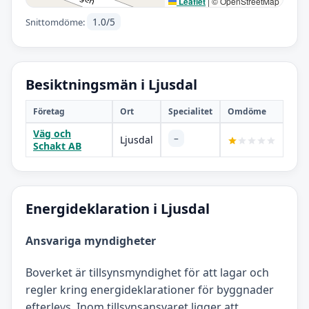
Leaflet
|
© OpenStreetMap
1.0/5
Snittomdöme:
Besiktningsmän i Ljusdal
Företag
Ort
Specialitet
Omdöme
Väg och
–
Ljusdal
Schakt AB
Energideklaration i Ljusdal
Ansvariga myndigheter
Boverket är tillsynsmyndighet för att lagar och
regler kring energideklarationer för byggnader
efterlevs. Inom tillsynsansvaret ligger att