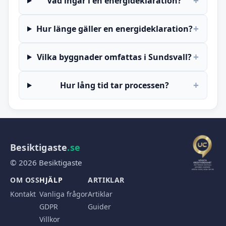
+
Vad ingår i en energideklaration?
+
Hur länge gäller en energideklaration?
+
Vilka byggnader omfattas i Sundsvall?
+
Hur lång tid tar processen?
Besiktigaste
.se
© 2026 Besiktigaste
OM OSS
HJÄLP
ARTIKLAR
Kontakt
Vanliga frågor
Artiklar
GDPR
Guider
Villkor