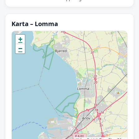
Karta – Lomma
Initierar karta…
+
−