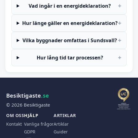
+
Vad ingår i en energideklaration?
+
Hur länge gäller en energideklaration?
+
Vilka byggnader omfattas i Sundsvall?
+
Hur lång tid tar processen?
Besiktigaste
.se
© 2026 Besiktigaste
OM OSS
HJÄLP
ARTIKLAR
Kontakt
Vanliga frågor
Artiklar
GDPR
Guider