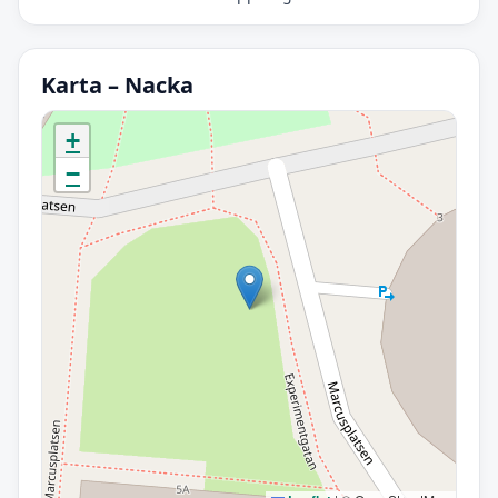
Karta – Nacka
Initierar karta…
+
−