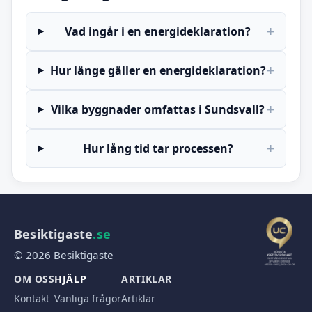
+
Vad ingår i en energideklaration?
+
Hur länge gäller en energideklaration?
+
Vilka byggnader omfattas i Sundsvall?
+
Hur lång tid tar processen?
Besiktigaste
.se
© 2026 Besiktigaste
OM OSS
HJÄLP
ARTIKLAR
Kontakt
Vanliga frågor
Artiklar