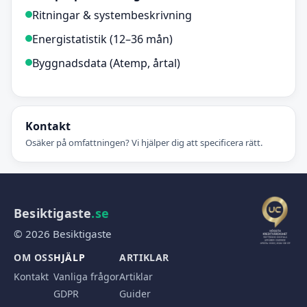
Ritningar & systembeskrivning
Energistatistik (12–36 mån)
Byggnadsdata (Atemp, årtal)
Kontakt
Osäker på omfattningen? Vi hjälper dig att specificera rätt.
Besiktigaste
.se
© 2026 Besiktigaste
OM OSS
HJÄLP
ARTIKLAR
Kontakt
Vanliga frågor
Artiklar
GDPR
Guider