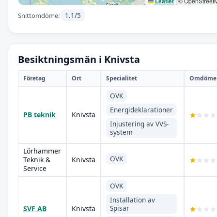
Leaflet
|
© OpenStreet
1.1/5
Snittomdöme:
Besiktningsmän i Knivsta
Företag
Ort
Specialitet
Omdöme
OVK
Energideklarationer
PB teknik
Knivsta
Injustering av VVS-
system
Lörhammer
OVK
Teknik &
Knivsta
Service
OVK
Installation av
Spisar
SVF AB
Knivsta