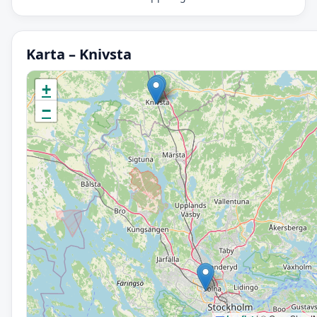
Karta – Knivsta
Initierar karta…
+
−