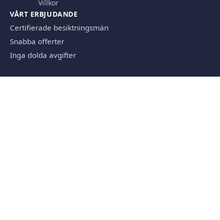
Villkor
VÅRT ERBJUDANDE
Certifierade besiktningsmän
Snabba offerter
Inga dolda avgifter