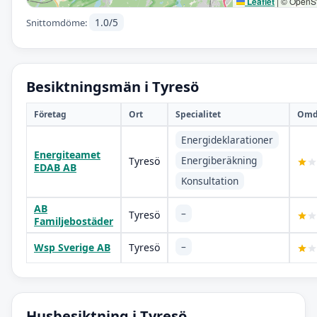
Leaflet
|
© OpenSt
1.0/5
Snittomdöme:
Besiktningsmän i Tyresö
Företag
Ort
Specialitet
Omd
Energideklarationer
Energiteamet
Energiberäkning
Tyresö
EDAB AB
Konsultation
AB
–
Tyresö
Familjebostäder
–
Wsp Sverige AB
Tyresö
Husbesiktning i Tyresö