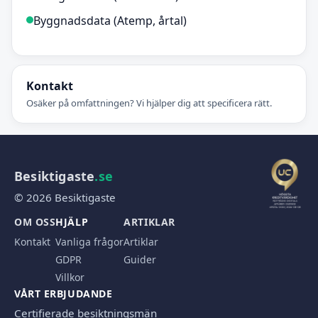
Byggnadsdata (Atemp, årtal)
Kontakt
Osäker på omfattningen? Vi hjälper dig att specificera rätt.
Besiktigaste
.se
© 2026 Besiktigaste
OM OSS
HJÄLP
ARTIKLAR
Kontakt
Vanliga frågor
Artiklar
GDPR
Guider
Villkor
VÅRT ERBJUDANDE
Certifierade besiktningsmän