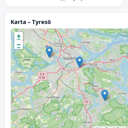
Karta – Tyresö
Initierar karta…
+
−