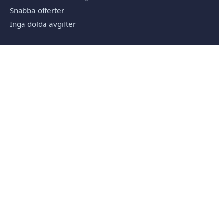
Snabba offerter
Inga dolda avgifter