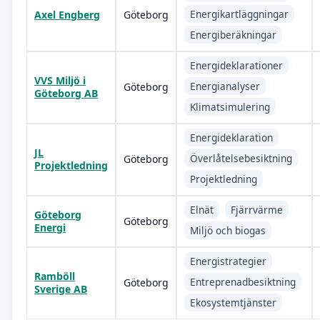
Energikartläggningar
Axel Engberg
Göteborg
Energiberäkningar
Energideklarationer
VVS Miljö i
Energianalyser
Göteborg
Göteborg AB
Klimatsimulering
Energideklaration
JL
Överlåtelsebesiktning
Göteborg
Projektledning
Projektledning
Elnät
Fjärrvärme
Göteborg
Göteborg
Energi
Miljö och biogas
Energistrategier
Ramböll
Entreprenadbesiktning
Göteborg
Sverige AB
Ekosystemtjänster