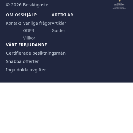
© 2026 Besiktigaste
OM OSS
HJÄLP
ARTIKLAR
Kontakt
Vanliga frågor
Artiklar
GDPR
Guider
Villkor
VÅRT ERBJUDANDE
Certifierade besiktningsmän
Snabba offerter
Inga dolda avgifter