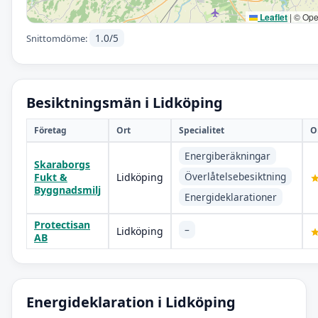
Leaflet
|
© Ope
1.0/5
Snittomdöme:
Besiktningsmän i Lidköping
Företag
Ort
Specialitet
O
Energiberäkningar
Skaraborgs
Överlåtelsebesiktning
Fukt &
Lidköping
Byggnadsmilj
Energideklarationer
Protectisan
–
Lidköping
AB
Energideklaration i Lidköping