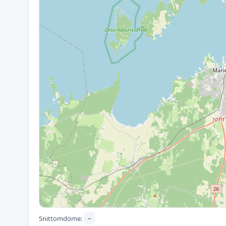
–
Snittomdöme: