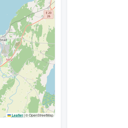
Leaflet
|
© OpenStreetMap