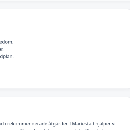
nedom.
r.
idplan.
och rekommenderade åtgärder. I Mariestad hjälper vi