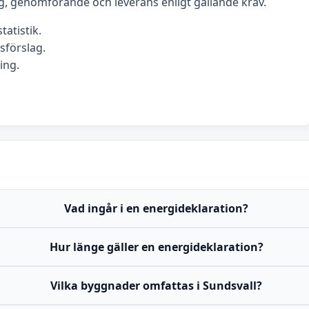
g, genomförande och leverans enligt gällande krav.
tatistik.
förslag.
ing.
Vad ingår i en energideklaration?
Hur länge gäller en energideklaration?
Vilka byggnader omfattas i Sundsvall?