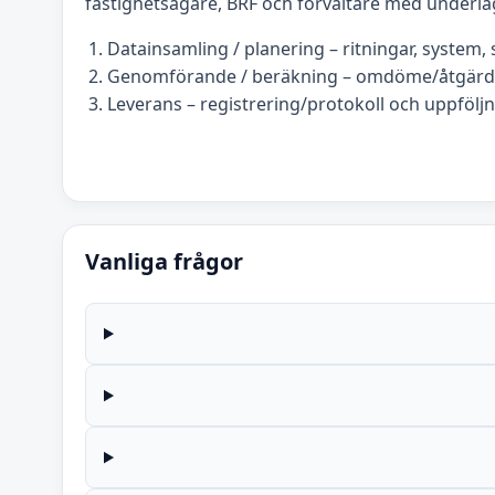
fastighetsägare, BRF och förvaltare med underla
Datainsamling / planering – ritningar, system, s
Genomförande / beräkning – omdöme/åtgärds
Leverans – registrering/protokoll och uppföljn
Vanliga frågor