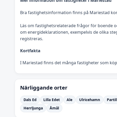
Mer information om fastigheter i Mariestad
Bra fastighetsinformation finns på Mariestad ko
Läs om fastighetsrelaterade frågor för boende
om energideklarationen, exempelvis de olika stege
registreras.
Kortfakta
I Mariestad finns det många fastigheter som köps
Närliggande orter
Dals Ed
Lilla Edet
Ale
Ulricehamn
Partil
Herrljunga
Åmål