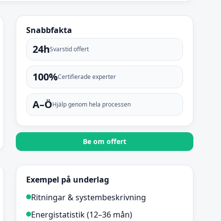
Snabbfakta
24h
Svarstid offert
100%
Certifierade experter
A–Ö
Hjälp genom hela processen
Be om offert
Exempel på underlag
Ritningar & systembeskrivning
Energistatistik (12–36 mån)