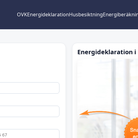
OVK
Energideklaration
Husbesiktning
Energiberäkni
Energideklaration i