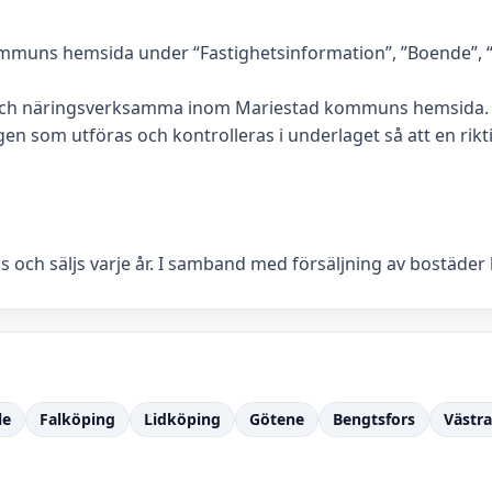
mmuns hemsida under “Fastighetsinformation”, ”Boende”, “L
 och näringsverksamma inom Mariestad kommuns hemsida. P
n som utföras och kontrolleras i underlaget så att en riktig
 och säljs varje år. I samband med försäljning av bostäder
le
Falköping
Lidköping
Götene
Bengtsfors
Västr