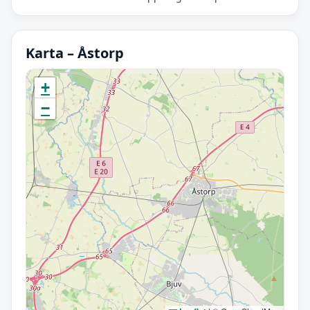
Karta – Åstorp
Initierar karta…
+
−