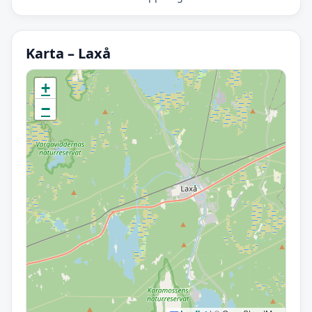
Karta – Laxå
Initierar karta…
+
−