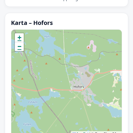
Karta – Hofors
Initierar karta…
+
−