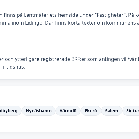
un finns på Lantmäteriets hemsida under “Fastigheter”. P
mma inom Lidingö. Där finns korta texter om kommunens an
:er och ytterligare registrerade BRF:er som antingen vill/vä
 fritidshus.
dbyberg
Nynäshamn
Värmdö
Ekerö
Salem
Sigtu