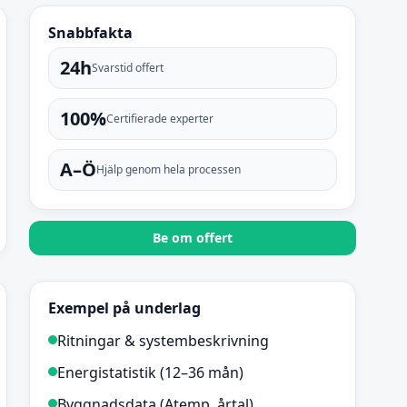
Snabbfakta
24h
Svarstid offert
100%
Certifierade experter
A–Ö
Hjälp genom hela processen
Be om offert
Exempel på underlag
Ritningar & systembeskrivning
Energistatistik (12–36 mån)
Byggnadsdata (Atemp, årtal)