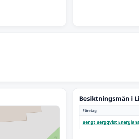
Besiktningsmän i L
Företag
Bengt Bergqvist Energiana