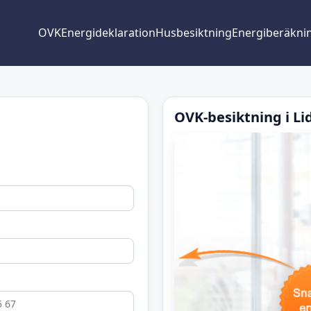
OVK
Energideklaration
Husbesiktning
Energiberäkni
OVK-besiktning i Li