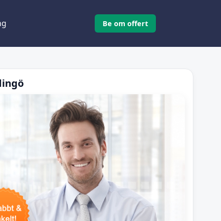
ng
Be om offert
dingö