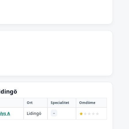
idingö
Ort
Specialitet
Omdöme
–
lys A
Lidingö