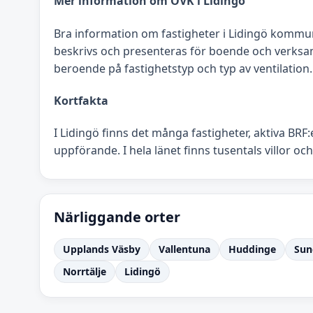
Mer information om OVK i Lidingö
Bra information om fastigheter i Lidingö komm
beskrivs och presenteras för boende och verksa
beroende på fastighetstyp och typ av ventilation.
Kortfakta
I Lidingö finns det många fastigheter, aktiva BRF
uppförande. I hela länet finns tusentals villor och
Närliggande orter
Upplands Väsby
Vallentuna
Huddinge
Sun
Norrtälje
Lidingö