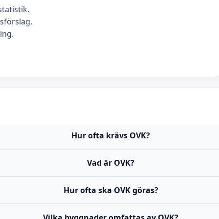
tatistik.
förslag.
ing.
Hur ofta krävs OVK?
Vad är OVK?
Hur ofta ska OVK göras?
Vilka byggnader omfattas av OVK?