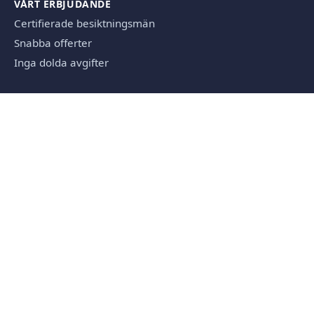
VÅRT ERBJUDANDE
Certifierade besiktningsmän
Snabba offerter
Inga dolda avgifter