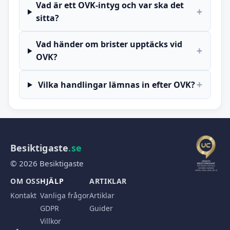
Vad är ett OVK-intyg och var ska det
+
sitta?
Vad händer om brister upptäcks vid
+
OVK?
+
Vilka handlingar lämnas in efter OVK?
Besiktigaste
.se
© 2026 Besiktigaste
OM OSS
HJÄLP
ARTIKLAR
Kontakt
Vanliga frågor
Artiklar
GDPR
Guider
Villkor