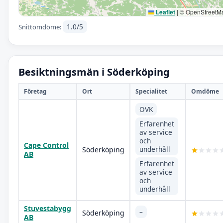
Leaflet
|
© OpenStreetM
1.0/5
Snittomdöme:
Besiktningsmän i Söderköping
Företag
Ort
Specialitet
Omdöme
OVK
Erfarenhet
av service
och
Cape Control
underhåll
Söderköping
AB
Erfarenhet
av service
och
underhåll
Stuvestabygg
–
Söderköping
AB