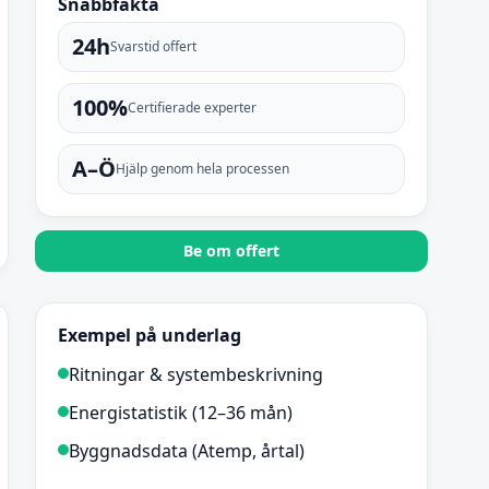
Snabbfakta
24h
Svarstid offert
100%
Certifierade experter
A–Ö
Hjälp genom hela processen
Be om offert
Exempel på underlag
Ritningar & systembeskrivning
Energistatistik (12–36 mån)
Byggnadsdata (Atemp, årtal)