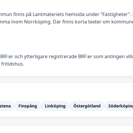
ommun finns på Lantmäteriets hemsida under “Fastigheter
amma inom Norrköping. Där finns korta texter om kommunen
BRF:er och ytterligare registrerade BRF:er som antingen vil
 fritidshus.
stena
Finspång
Linköping
Östergötland
Söderköpin