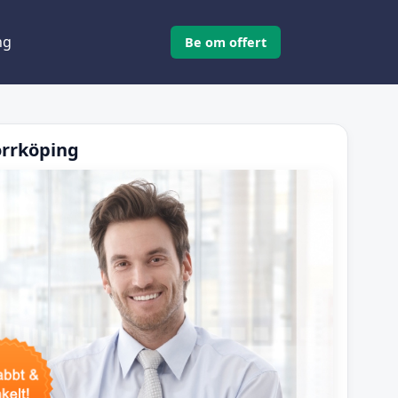
ng
Be om offert
orrköping