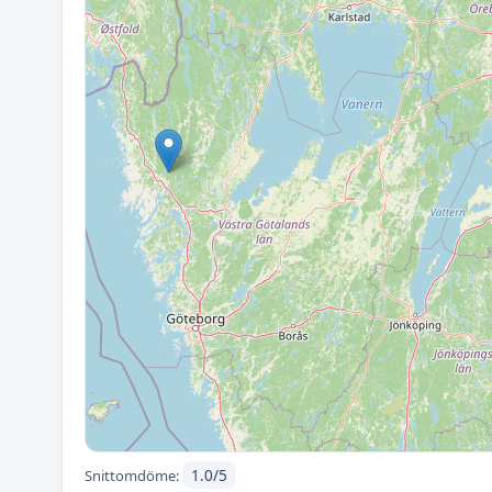
1.0/5
Snittomdöme: