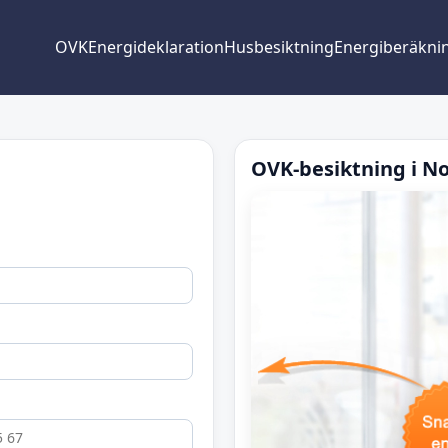
OVK
Energideklaration
Husbesiktning
Energiberäkni
OVK-besiktning i N