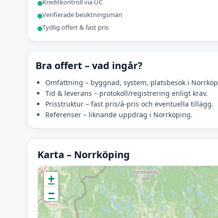
Kreditkontroll via UC
Verifierade besiktningsmän
Tydlig offert & fast pris
Bra offert – vad ingår?
Omfattning – byggnad, system, platsbesök i Norrköp
Tid & leverans – protokoll/registrering enligt krav.
Prisstruktur – fast pris/á-pris och eventuella tillägg.
Referenser – liknande uppdrag i Norrköping.
Karta – Norrköping
Initierar karta…
+
−