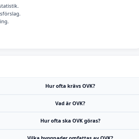
tatistik.
förslag.
ing.
Hur ofta krävs OVK?
Vad är OVK?
Hur ofta ska OVK göras?
Vilka byggnader omfattas av OVK?