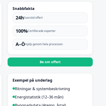
Snabbfakta
24h
Svarstid offert
100%
Certifierade experter
A–Ö
Hjälp genom hela processen
Be om offert
Exempel på underlag
Ritningar & systembeskrivning
Energistatistik (12–36 mån)
Byggnadsdata (Atemp, årtal)