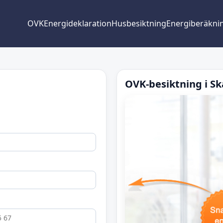
OVK
Energideklaration
Husbesiktning
Energiberäkni
OVK-besiktning i Sk