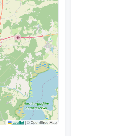
Leaflet
|
© OpenStreetMap