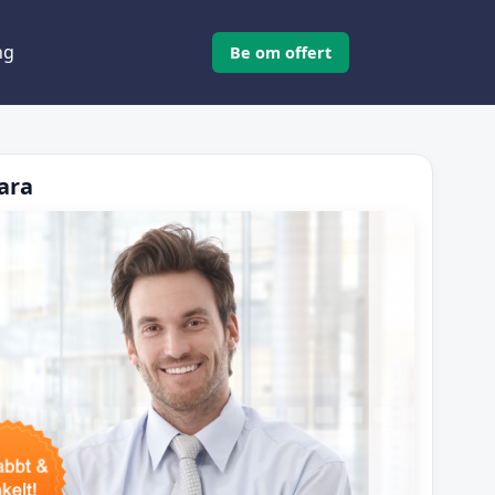
ng
Be om offert
ara