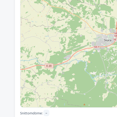
–
Snittomdöme: