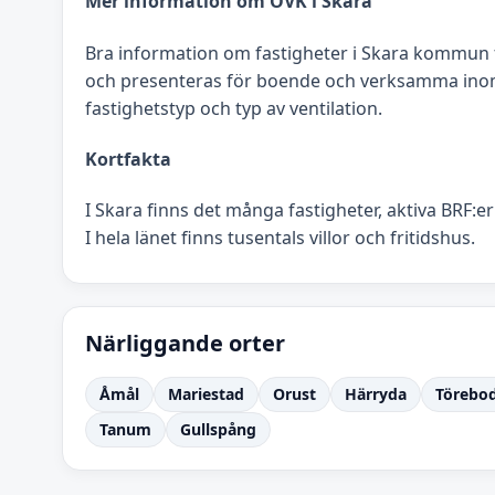
Mer information om OVK i Skara
Bra information om fastigheter i Skara kommun 
och presenteras för boende och verksamma inom
fastighetstyp och typ av ventilation.
Kortfakta
I Skara finns det många fastigheter, aktiva BRF:e
I hela länet finns tusentals villor och fritidshus.
Närliggande orter
Åmål
Mariestad
Orust
Härryda
Törebo
Tanum
Gullspång