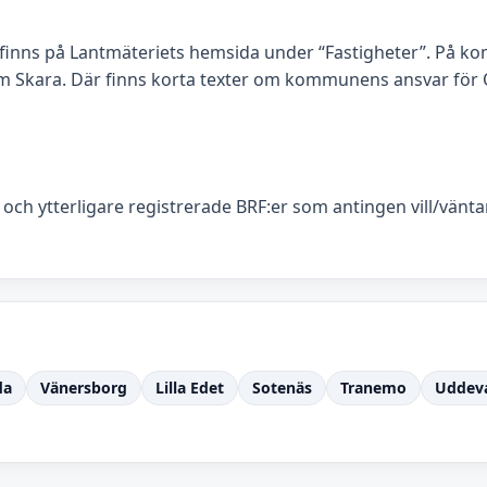
finns på Lantmäteriets hemsida under “Fastigheter”. På 
 Skara. Där finns korta texter om kommunens ansvar för 
r och ytterligare registrerade BRF:er som antingen vill/vän
da
Vänersborg
Lilla Edet
Sotenäs
Tranemo
Uddeva