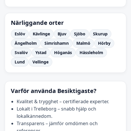
Närliggande orter
Eslöv
Kävlinge
Bjuv
Sjöbo
Skurup
Ängelholm
Simrishamn
Malmö
Hörby
Svalöv
Ystad
Höganäs
Hässleholm
Lund
Vellinge
Varför använda Besiktigaste?
Kvalitet & trygghet – certifierade experter.
Lokalt i Trelleborg – snabb hjälp och
lokalkännedom.
Transparens – jämför omdömen och
referenser.