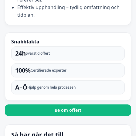
Effektiv upphandling – tydlig omfattning och
tidplan.
Snabbfakta
24h
Svarstid offert
100%
Certifierade experter
A–Ö
Hjälp genom hela processen
Be om offert
Så här går det till