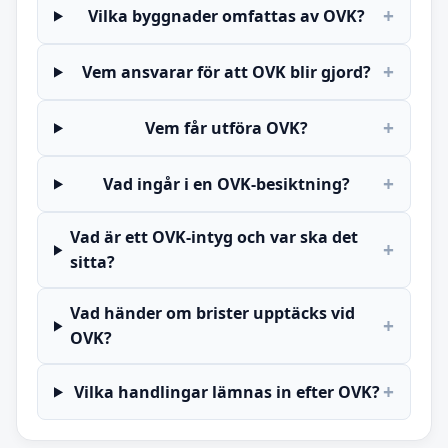
+
Vilka byggnader omfattas av OVK?
+
Vem ansvarar för att OVK blir gjord?
+
Vem får utföra OVK?
+
Vad ingår i en OVK-besiktning?
Vad är ett OVK-intyg och var ska det
+
sitta?
Vad händer om brister upptäcks vid
+
OVK?
+
Vilka handlingar lämnas in efter OVK?