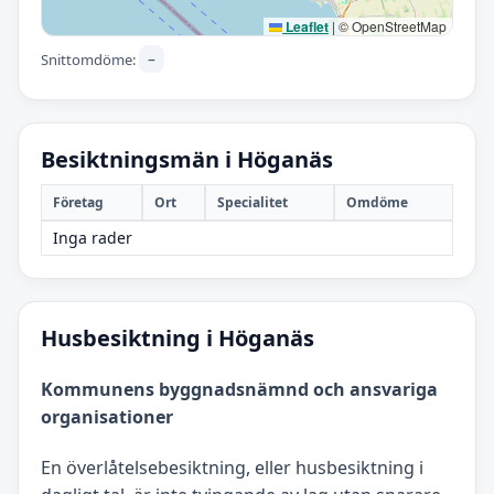
Leaflet
|
© OpenStreetMap
–
Snittomdöme:
Besiktningsmän i Höganäs
Företag
Ort
Specialitet
Omdöme
Inga rader
Husbesiktning i Höganäs
Kommunens byggnadsnämnd och ansvariga
organisationer
En överlåtelsebesiktning, eller husbesiktning i