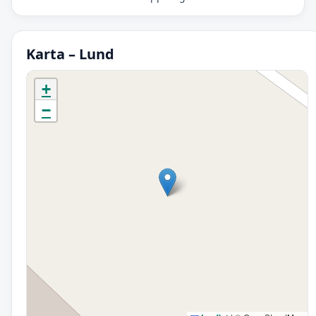
Karta – Lund
Initierar karta…
+
−