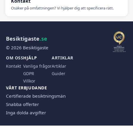
Kontakt
Osäker på omfattningen? Vi hjälper dig att specificera rätt.
Besiktigaste
.se
© 2026 Besiktigaste
OM OSS
HJÄLP
ARTIKLAR
Kontakt
Vanliga frågor
Artiklar
GDPR
Guider
Villkor
VÅRT ERBJUDANDE
Certifierade besiktningsmän
Snabba offerter
Inga dolda avgifter