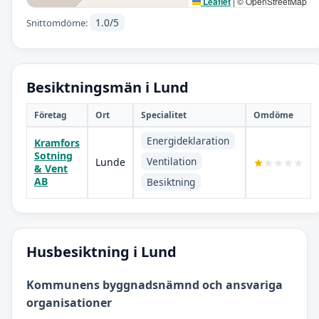
Leaflet
|
© OpenStreetMap
1.0/5
Snittomdöme:
Besiktningsmän i Lund
Företag
Ort
Specialitet
Omdöme
Energideklaration
Kramfors
Sotning
Ventilation
Lunde
& Vent
AB
Besiktning
Husbesiktning i Lund
Kommunens byggnadsnämnd och ansvariga
organisationer