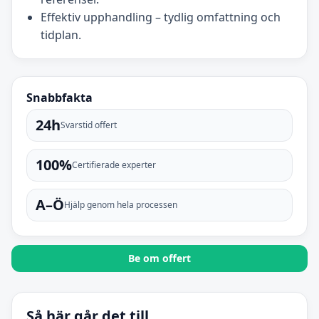
Effektiv upphandling – tydlig omfattning och
tidplan.
Snabbfakta
24h
Svarstid offert
100%
Certifierade experter
A–Ö
Hjälp genom hela processen
Be om offert
Så här går det till