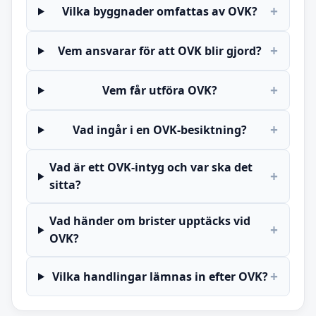
+
Vilka byggnader omfattas av OVK?
+
Vem ansvarar för att OVK blir gjord?
+
Vem får utföra OVK?
+
Vad ingår i en OVK-besiktning?
Vad är ett OVK-intyg och var ska det
+
sitta?
Vad händer om brister upptäcks vid
+
OVK?
+
Vilka handlingar lämnas in efter OVK?